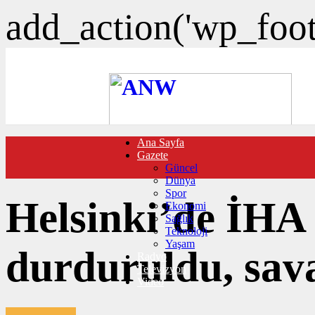
add_action('wp_foote
Ana Sayfa
FOTO GALERİ
Gazete
VIDEO GALERİ
Güncel
TRAFİK DURUMU
Dünya
NÖBETÇİ ECZANELER
Spor
CANLI SONUÇLAR
Helsinki’de İHA 
Ekonomi
HABER GÖNDER
Sağlık
BURÇLAR
Teknoloji
İLETİŞİM
Yaşam
durduruldu, sava
Radyo
Televizyon
Video