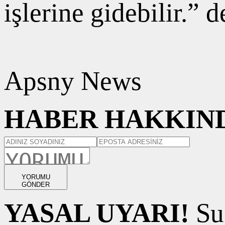
işlerine gidebilir.” d
Apsny News
HABER HAKKIND
YORUMU
GÖNDER
YASAL UYARI!
Suç