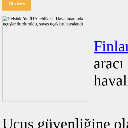
16 views
Finla
aracı
haval
Uçuş güvenliğine ol