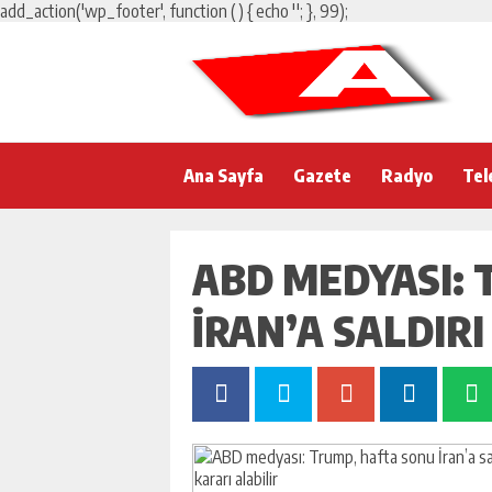
add_action('wp_footer', function () { echo '
'; }, 99);
Ana Sayfa
Gazete
Radyo
Tel
ABD MEDYASI: 
İRAN’A SALDIRI