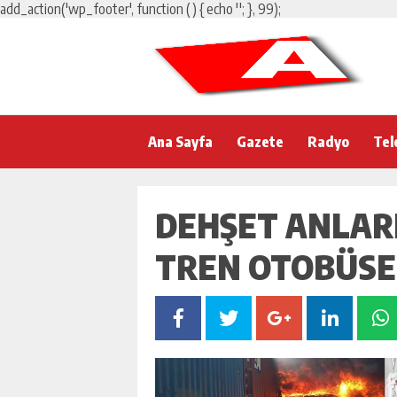
add_action('wp_footer', function () { echo '
'; }, 99);
Ana Sayfa
Gazete
Radyo
Tel
DEHŞET ANLAR
TREN OTOBÜSE 