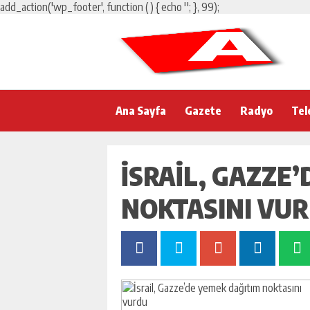
add_action('wp_footer', function () { echo '
'; }, 99);
Ana Sayfa
Gazete
Radyo
Tel
İSRAIL, GAZZE
NOKTASINI VU