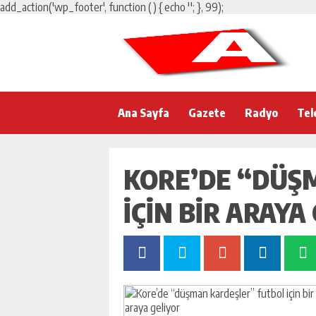
add_action('wp_footer', function () { echo '
'; }, 99);
Ana Sayfa
Gazete
Radyo
Tel
KORE’DE “DÜŞ
IÇIN BIR ARAYA