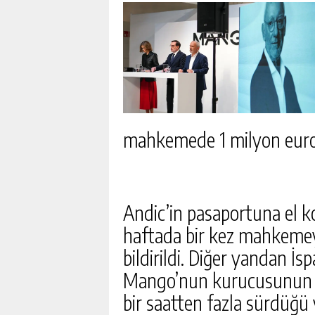
mahkemede 1 milyon euro ke
Andic’in pasaportuna el ko
haftada bir kez mahkemey
bildirildi. Diğer yandan İ
Mango’nun kurucusunun en
bir saatten fazla sürdüğü 
GOOGLE’IN 15 MILYAR DO