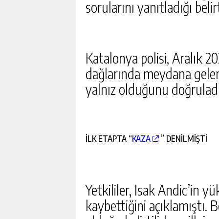
PROJESINE TEPKI BÜYÜK
sorularını yanıtladığı belirt
GÜNLÜK HABER AK
Katalonya polisi, Aralık 
dağlarında meydana gelen 
yalnız olduğunu doğruladı
İLK ETAPTA “
KAZA
” DENİLMİŞTİ
Yetkililer, Isak Andic’in 
kaybettiğini açıklamıştı. 