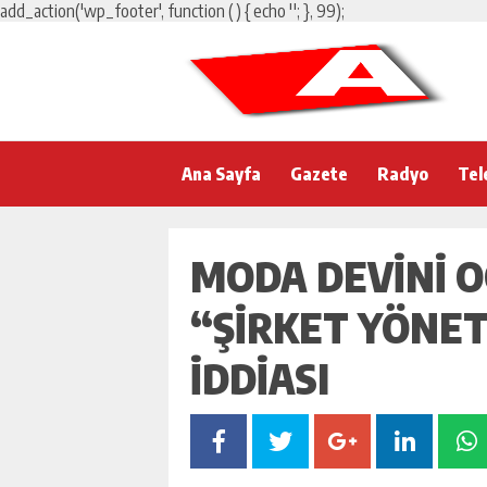
add_action('wp_footer', function () { echo '
'; }, 99);
Ana Sayfa
Gazete
Radyo
Tel
MODA DEVINI 
“ŞIRKET YÖNE
IDDIASI