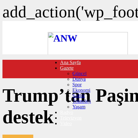
add_action('wp_foote
Ana Sayfa
FOTO GALERİ
Gazete
VIDEO GALERİ
Güncel
TRAFİK DURUMU
Dünya
NÖBETÇİ ECZANELER
Spor
CANLI SONUÇLAR
Trump’tan Paşin
Ekonomi
HABER GÖNDER
Sağlık
BURÇLAR
Teknoloji
İLETİŞİM
Yaşam
destek
Radyo
Televizyon
Video