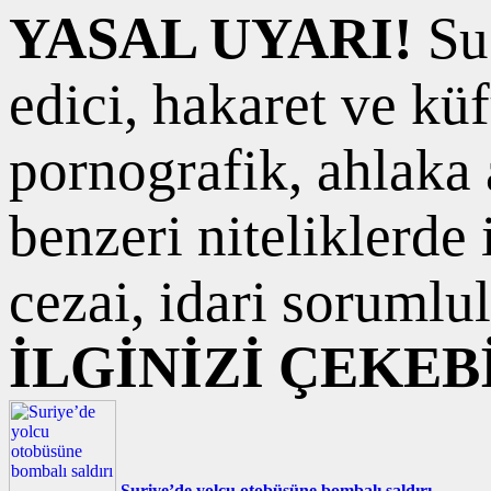
YASAL UYARI!
Suç
edici, hakaret ve kü
pornografik, ahlaka a
benzeri niteliklerde
cezai, idari sorumlul
İLGİNİZİ ÇEKEB
Suriye’de yolcu otobüsüne bombalı saldırı