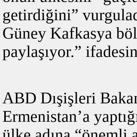
getirdiğini” vurgul
Güney Kafkasya bölg
paylaşıyor.” ifadesin
ABD Dışişleri Baka
Ermenistan’a yaptığı
ülke adına “önemli 