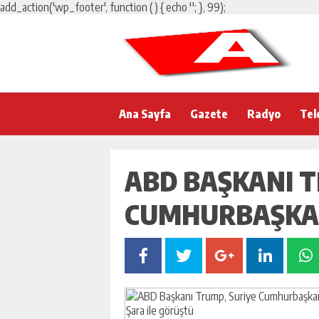
add_action('wp_footer', function () { echo '
'; }, 99);
Ana Sayfa
Gazete
Radyo
Tel
ABD BAŞKANI T
CUMHURBAŞKAN