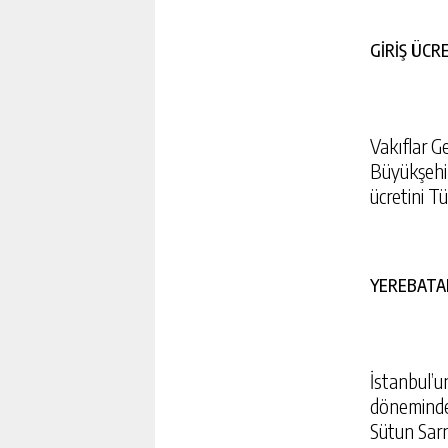
GİRİŞ ÜCR
Vakıflar G
Büyükşehir
ücretini Tü
YEREBATA
İstanbul’u
döneminde (
Sütun Sarnı