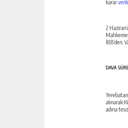
karar
veril
2 Haziran’
Mahkemesi,
İBB’den, V
DAVA SÜRE
Yerebatan 
alınarak K
İLK SINYAL GELDI. FENOM
adına tescil
YENIDEN BAŞLAYABILIR
GÜNLÜK HABER AK