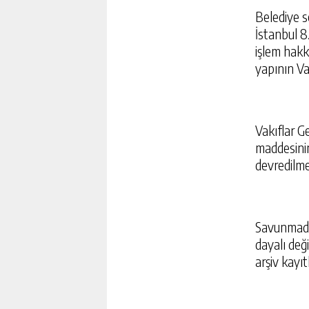
Belediye s
İstanbul 8.
işlem hakk
yapının Va
Vakıflar G
maddesinin
devredilme
Savunmada,
dayalı deği
arşiv kayıt