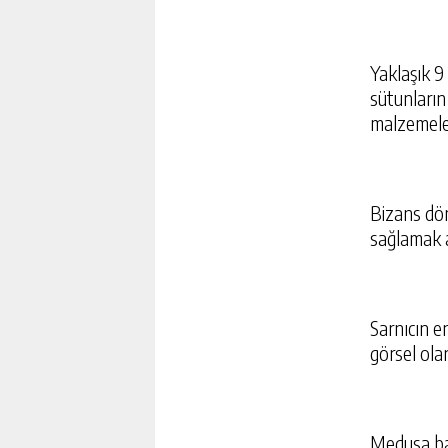
Yaklaşık 9
sütunların
malzemele
Bizans dön
sağlamak a
Sarnıcın en
görsel ola
Medusa başl