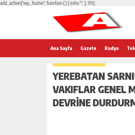
add_action('wp_footer', function () { echo '
'; }, 99);
Ana Sayfa
Gazete
Radyo
Tel
YEREBATAN SARNI
VAKIFLAR GENEL 
DEVRINE DURDUR