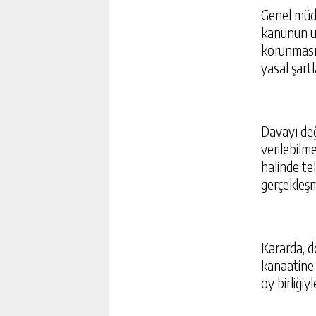
Genel müdü
kanunun uy
korunması g
yasal şartl
Davayı de
verilebilm
halinde te
gerçekleşme
Kararda, d
kanaatine 
oy birliğiyl