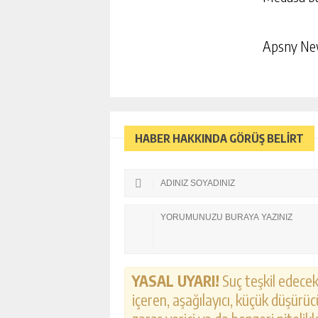
Apsny N
HABER HAKKINDA GÖRÜŞ BELİRT
YASAL UYARI!
Suç teşkil edecek,
içeren, aşağılayıcı, küçük düşürücü