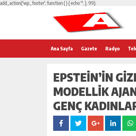
add_action('wp_footer', function () { echo '
'; }, 99);
Ana Sayfa
Gazete
Radyo
Tel
EPSTEIN’IN GIZ
MODELLIK AJAN
GENÇ KADINLA