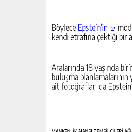
HUKUKÇULARIN DA KAFASI
GÜNLÜK HABER AK
Böylece
Epstein’in
moda 
kendi etrafına çektiği bir
Aralarında 18 yaşında bir
buluşma planlamalarının y
ait fotoğrafları da Epstei
MANKENLİK AJANSI TEMSİLCİLERİ AĞI