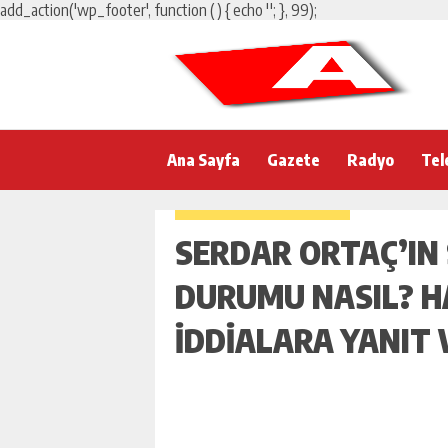
add_action('wp_footer', function () { echo '
'; }, 99);
Ana Sayfa
Gazete
Radyo
Tel
SERDAR ORTAÇ’IN 
DURUMU NASIL? H
IDDIALARA YANIT 