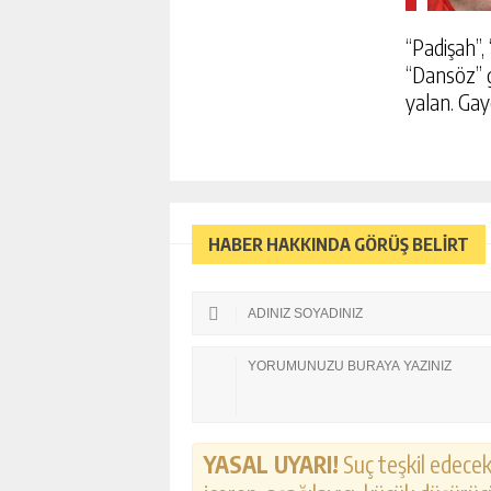
“Padişah”, 
“Dansöz” g
yalan. Gay
HABER HAKKINDA GÖRÜŞ BELİRT
GRAMMY’DE TOYGAR IŞIKLI
NTV HABER
YASAL UYARI!
Suç teşkil edecek,
GÜNLÜK HABER AK