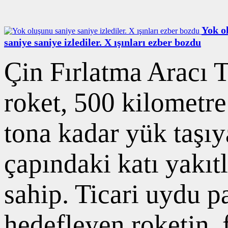
Yok o
saniye saniye izlediler. X ışınları ezber bozdu
Çin Fırlatma Aracı 
roket, 500 kilometr
tona kadar yük taşı
çapındaki katı yakıt
sahip. Ticari uydu p
hedefleyen roketin, 