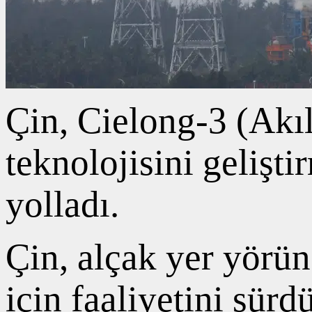
Çin, Cielong-3 (Akıl
teknolojisini gelişt
yolladı.
Çin, alçak yer yörü
için faaliyetini sürd