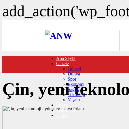
add_action('wp_foote
Ana Sayfa
FOTO GALERİ
Gazete
VIDEO GALERİ
Güncel
TRAFİK DURUMU
Dünya
NÖBETÇİ ECZANELER
Spor
CANLI SONUÇLAR
Çin, yeni teknolo
Ekonomi
HABER GÖNDER
Sağlık
BURÇLAR
Teknoloji
İLETİŞİM
Yaşam
Radyo
Televizyon
Video