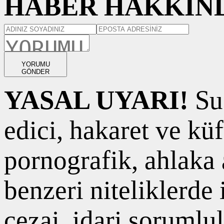
HABER HAKKIND
YORUMU
GÖNDER
YASAL UYARI!
Suç
edici, hakaret ve kü
pornografik, ahlaka a
benzeri niteliklerde
cezai, idari sorumlul