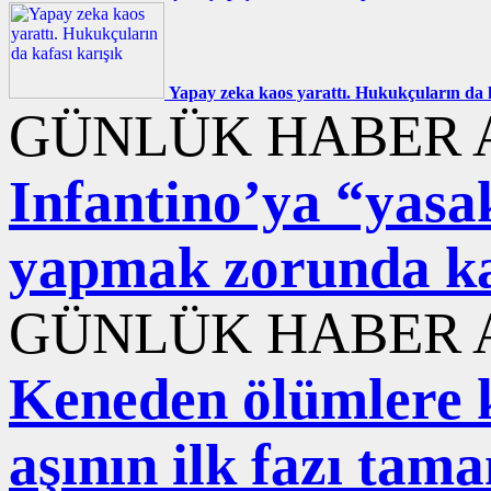
Yapay zeka kaos yarattı. Hukukçuların da k
GÜNLÜK HABER A
Infantino’ya “yasa
yapmak zorunda ka
GÜNLÜK HABER A
Keneden ölümlere ka
aşının ilk fazı ta