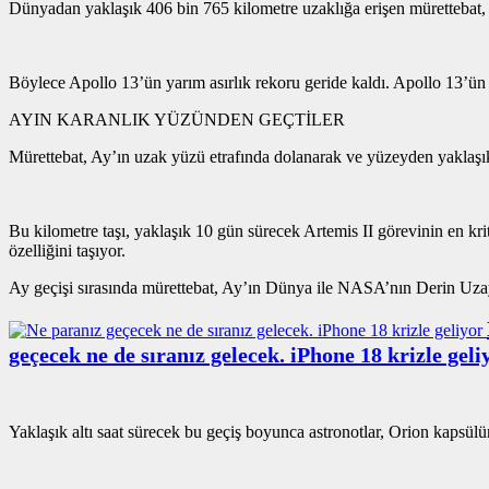
Dünyadan yaklaşık 406 bin 765 kilometre uzaklığa erişen mürettebat, i
Böylece Apollo 13’ün yarım asırlık rekoru geride kaldı. Apollo 13’ün
AYIN KARANLIK YÜZÜNDEN GEÇTİLER
Mürettebat, Ay’ın uzak yüzü etrafında dolanarak ve yüzeyden yaklaşı
Bu kilometre taşı, yaklaşık 10 gün sürecek Artemis II görevinin en kr
özelliğini taşıyor.
Ay geçişi sırasında mürettebat, Ay’ın Dünya ile NASA’nın Derin Uzay A
geçecek ne de sıranız gelecek. iPhone 18 krizle geli
Yaklaşık altı saat sürecek bu geçiş boyunca astronotlar, Orion kapsü