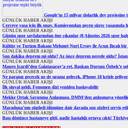
Google’ın 15 milyar dolarlık dev projesine
GÜNLÜK HABER AKIŞI
Çerçeve yasa için ilk onay. Komisyondan geçen süreç yasasında 
GÜNLÜK HABER AKIŞI
Günün spor sayfalarından öne çıkanlar (8 Ağustos 2026 spor hab
GÜNLÜK HABER AKIŞI
Kültür ve Turizm Bakanı Mehmet Nuri Ersoy ile Acun Ilıcalı bir 
GÜNLÜK HABER AKIŞI
Son dakika deprem mi oldu? Az önce deprem nerede oldu? İstanb
GÜNLÜK HABER AKIŞI
Mauro Icardi’den Galatasaray’a ret. Başkan Dursun Özbek’e şo
GÜNLÜK HABER AKIŞI
Ne paranız geçecek ne de sıranız gelecek. iPhone 18 krizle geliyor
GÜNLÜK HABER AKIŞI
İlk sinyal geldi. Fenomen dizi yeniden başlayabilir
GÜNLÜK HABER AKIŞI
Mekke Ortak Savunma Anlaşması. DMM’den anlaşmaya yönelik i
GÜNLÜK HABER AKIŞI
Maradona’nın şüpheli ölümüne dair davada son sözleri servis edi
GÜNLÜK HABER AKIŞI
Başı dönünce hastaneye gitti, nadir hastalığı ortaya çıktı! Türki