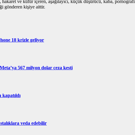
i, hakaret ve küfür içeren, aşağılayıcı, küçük düşürücü, kaba, pornografik,
i gönderen kişiye aittir.
hone 18 krizle geliyor
eta’ya 567 milyon dolar ceza kesti
 kapatıldı
stalıklara veda edebilir