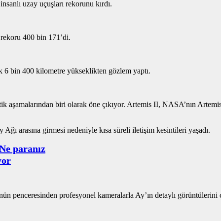
nsanlı uzay uçuşları rekorunu kırdı.
 rekoru 400 bin 171’di.
k 6 bin 400 kilometre yükseklikten gözlem yaptı.
itik aşamalarından biri olarak öne çıkıyor. Artemis II, NASA’nın Artemis
ğı arasına girmesi nedeniyle kısa süreli iletişim kesintileri yaşadı.
Ne paranız
yor
lünün penceresinden profesyonel kameralarla Ay’ın detaylı görüntülerini