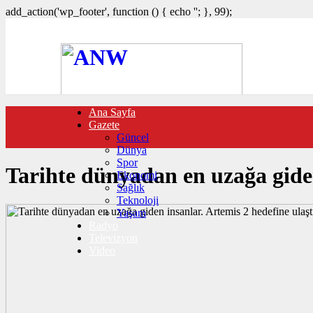
add_action('wp_footer', function () { echo '
'; }, 99);
Ana Sayfa
FOTO GALERİ
Gazete
VIDEO GALERİ
Güncel
TRAFİK DURUMU
Dünya
NÖBETÇİ ECZANELER
Spor
CANLI SONUÇLAR
Tarihte dünyadan en uzağa giden
Ekonomi
HABER GÖNDER
Sağlık
BURÇLAR
Teknoloji
İLETİŞİM
Yaşam
Radyo
Televizyon
Video