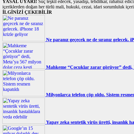
YASAL UYARI!
Suç teşkil edecek, yasadışı, tehditkar, rahatsız edic
içeriklerden doğan her türlü mali, hukuki, cezai, idari sorumluluk içeriğ
İLGİNİZİ ÇEKEBİLİR
Ne paranız geçecek ne de sıranız gelecek. iP
Mahkeme “Çocuklar zarar görüyor” dedi, M
Milyonlarca telefon çöp oldu. Sistem resmen
Yapay zeka sentetik virüs üretti, insanlık ha