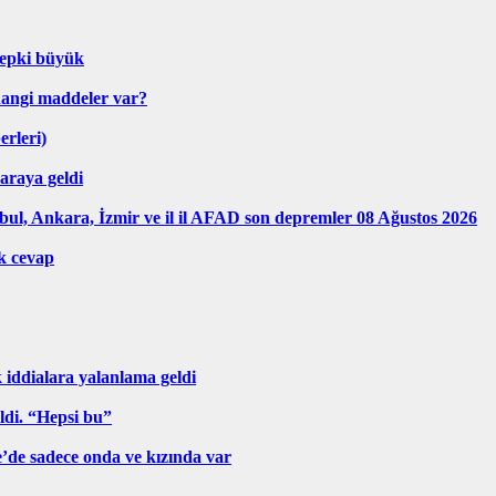
 tepki büyük
hangi maddeler var?
erleri)
araya geldi
ul, Ankara, İzmir ve il il AFAD son depremler 08 Ağustos 2026
k cevap
ddialara yalanlama geldi
ldi. “Hepsi bu”
ye’de sadece onda ve kızında var