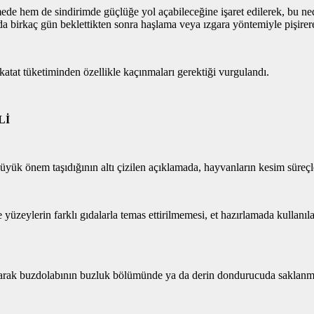
mede hem de sindirimde güçlüğe yol açabileceğine işaret edilerek, bu ne
a birkaç gün beklettikten sonra haşlama veya ızgara yöntemiyle pişirerek
sakatat tüketiminden özellikle kaçınmaları gerektiği vurgulandı.
Lİ
üyük önem taşıdığının altı çizilen açıklamada, hayvanların kesim süreçl
e yüzeylerin farklı gıdalarla temas ettirilmemesi, et hazırlamada kullan
ılarak buzdolabının buzluk bölümünde ya da derin dondurucuda saklanmas