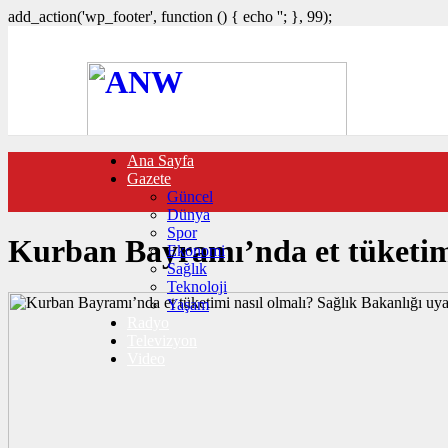
add_action('wp_footer', function () { echo '
'; }, 99);
Ana Sayfa
FOTO GALERİ
Gazete
VIDEO GALERİ
Güncel
TRAFİK DURUMU
Dünya
NÖBETÇİ ECZANELER
Spor
CANLI SONUÇLAR
Kurban Bayramı’nda et tüketimi
Ekonomi
HABER GÖNDER
Sağlık
BURÇLAR
Teknoloji
İLETİŞİM
Yaşam
Radyo
Televizyon
Video