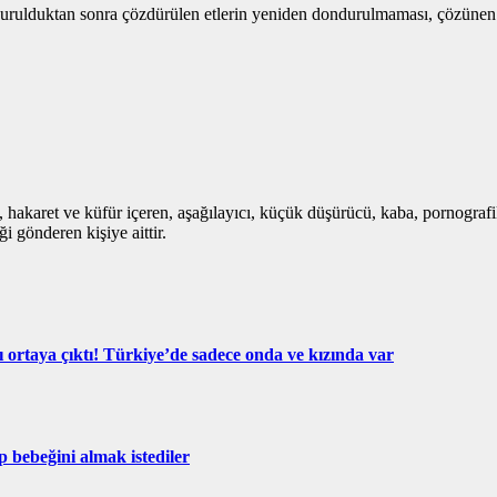
ndurulduktan sonra çözdürülen etlerin yeniden dondurulmaması, çözünen et
i, hakaret ve küfür içeren, aşağılayıcı, küçük düşürücü, kaba, pornografik,
i gönderen kişiye aittir.
ğı ortaya çıktı! Türkiye’de sadece onda ve kızında var
p bebeğini almak istediler