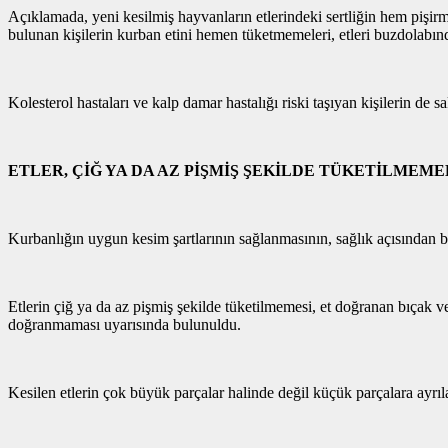
Açıklamada, yeni kesilmiş hayvanların etlerindeki sertliğin hem pişir
bulunan kişilerin kurban etini hemen tüketmemeleri, etleri buzdolabınd
Kolesterol hastaları ve kalp damar hastalığı riski taşıyan kişilerin de 
ETLER, ÇİĞ YA DA AZ PİŞMİŞ ŞEKİLDE TÜKETİLMEME
Kurbanlığın uygun kesim şartlarının sağlanmasının, sağlık açısından b
Etlerin çiğ ya da az pişmiş şekilde tüketilmemesi, et doğranan bıçak v
doğranmaması uyarısında bulunuldu.
Kesilen etlerin çok büyük parçalar halinde değil küçük parçalara ayr