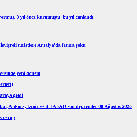
iyormuş. 3 yıl önce kurumuştu, bu yıl canlandı
İsviçreli turistlere Antalya’da fatura şoku
avisinde yeni dönem
erleri)
araya geldi
ul, Ankara, İzmir ve il il AFAD son depremler 08 Ağustos 2026
k cevap