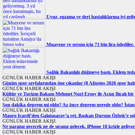
Uyuz, egzama ve deri hastalıklarına iyi gel
Muayene ve serum için 71 bin lira ödediler. 
Sağlık Bakanlığı düğmeye bastı. Eklem ted
GÜNLÜK HABER AKIŞI
Günün spor sayfalarından öne çıkanlar (8 Ağustos 2026 spor hab
GÜNLÜK HABER AKIŞI
Kültür ve Turizm Bakanı Mehmet Nuri Ersoy ile Acun Ilıcalı bir 
GÜNLÜK HABER AKIŞI
Son dakika deprem mi oldu? Az önce deprem nerede oldu? İstanb
GÜNLÜK HABER AKIŞI
Mauro Icardi’den Galatasaray’a ret. Başkan Dursun Özbek’e şo
GÜNLÜK HABER AKIŞI
Ne paranız geçecek ne de sıranız gelecek. iPhone 18 krizle geliyor
GÜNLÜK HABER AKIŞI