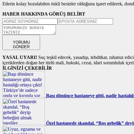
Etlerin kolay bozulabilen riskli besinler olduğuna işaret edilerek, do
HABER HAKKINDA GÖRÜŞ BELİRT
YORUMU
GÖNDER
YASAL UYARI!
Suç teşkil edecek, yasadışı, tehditkar, rahatsız edic
içeriklerden doğan her türlü mali, hukuki, cezai, idari sorumluluk içeriğ
İLGİNİZİ ÇEKEBİLİR
Başı dönünce hastaneye gitti, nadir hastalı
Özel hastanede skandal. “Boş gebelik” deyi