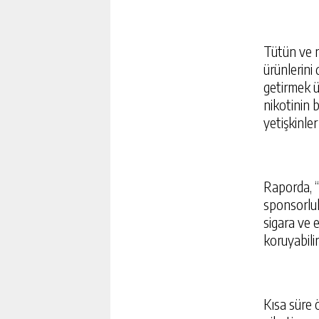
Tütün ve ni
ürünlerini
getirmek ü
nikotinin 
yetişkinler
Raporda, “
sponsorluk
sigara ve 
koruyabilir
SON DAKIKA DEPREM MI 
ÖNCE DEPREM NEREDE O
İSTANBUL, ANKARA, İZMIR 
GÜNLÜK HABER AK
Kısa süre 
SON DEPREMLER 08 AĞU