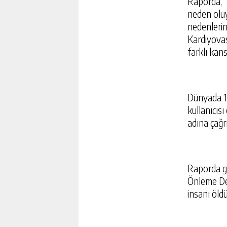
Raporda, “
neden oluy
nedenlerin
Kardiyovas
farklı kans
Dünyada 1 
kullanıcısı
adına çağrı
Raporda g
Önleme De
insanı öld