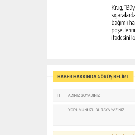
Krug, “Büyü
sigaralard
bağımlı ha
poşetlerini
ifadesini k
HABER HAKKINDA GÖRÜŞ BELİRT