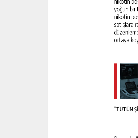
nikotin po
yoğun bir 
nikotin po
satışlara 
düzenleme 
ortaya koy
”TÜTÜN Şİ