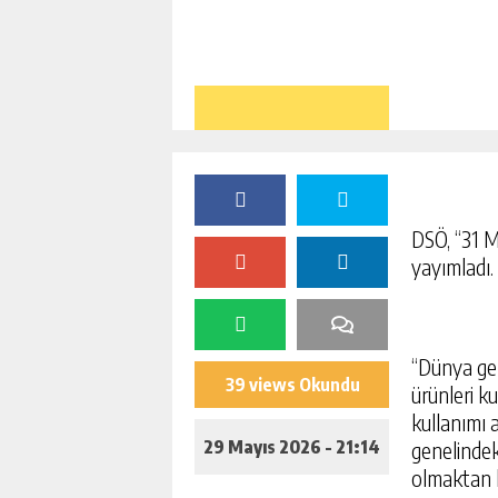
DSÖ, “31 M
yayımladı.
“Dünya gen
39 views Okundu
ürünleri k
kullanımı 
29 Mayıs 2026 - 21:14
genelindek
olmaktan k