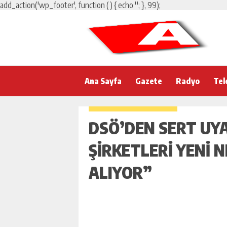
add_action('wp_footer', function () { echo '
'; }, 99);
Ana Sayfa
Gazete
Radyo
Tel
DSÖ’DEN SERT UY
ŞIRKETLERI YENI N
ALIYOR”